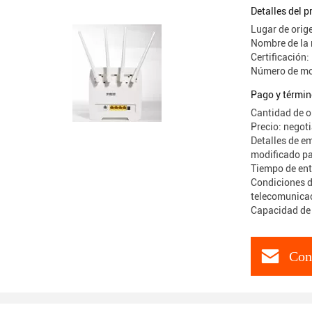
Detalles del 
Lugar de orig
Nombre de la
Certificació
Número de mo
Pago y términ
Cantidad de o
Precio: negot
Detalles de e
modificado par
Tiempo de ent
Condiciones d
telecomunica
Capacidad de 
Con