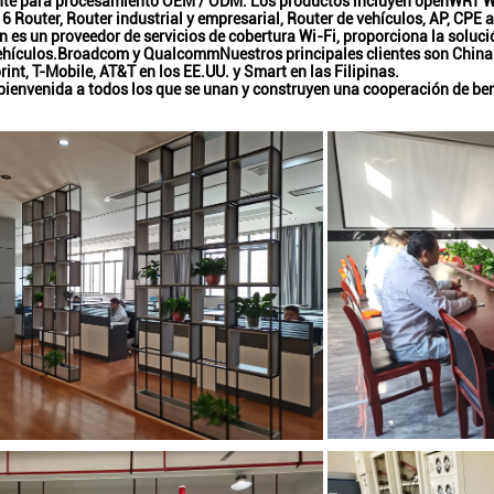
te para procesamiento OEM / ODM. Los productos incluyen openWRT WiFi
 6 Router, Router industrial y empresarial, Router de vehículos, AP, CPE al
 es un proveedor de servicios de cobertura Wi-Fi, proporciona la solució
hículos.Broadcom y QualcommNuestros principales clientes son China
rint, T-Mobile, AT&T en los EE.UU. y Smart en las Filipinas.
 bienvenida a todos los que se unan y construyen una cooperación de be