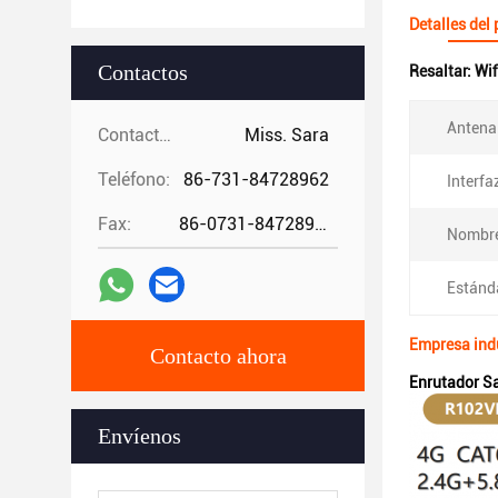
Detalles del
Contactos
Resaltar:
Wif
Antena
Contactos:
Miss. Sara
Teléfono:
86-731-84728962
Interfa
Fax:
86-0731-84728962
Nombr
Estánda
Empresa indu
Contacto ahora
Enrutador Sa
Envíenos