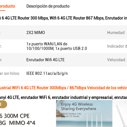
 producto
Descripción de producto
i 6 4G LTE Router 300 Mbps
,
Wifi 6 4G LTE Router 867 Mbps
,
Enrutador i
:
2X2 MIMO
Humedad:
1x puerto WAN/LAN de
z:
Indicador d
10/100/1000M, 1x puerto USB 2.0
e:
Enrutador Wifi 4G LTE
Velocidad:
r sin hilos:
IEEE 802.11ac/a/b/g/n
strial WiFi 6 4G LTE Router 300Mbps / 867Mbps Velocidad de los vehíc
nyi 4G LTE, enrutador WiFi 6, enrutador industrial y empresarial, enruta