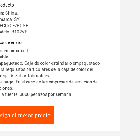
producto
en: China.
 marca: SY
n: FCC/CE/ROSH
delo: R102VE
os de envío
rden mínima: 1
iable
mpaquetado: Caja de color estándar o empaquetado
a requisitos particulares de la caja de color del
rega: 5-8 días laborables
e pago: En el caso de las empresas de servicios de
ciones:
la fuente: 3000 pedazos por semana
siga el mejor precio