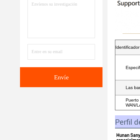
Identificador
Especif
Envíe
Las ba
Puerto
WAN/L
Perfil 
Hunan Sanyi