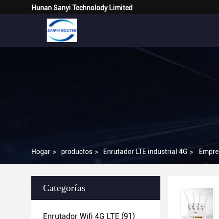
Hunan Sanyi Technolody Limited
Hogar
>
productos
>
Enrutador LTE industrial 4G
>
Empres
Categorías
Enrutador Wifi 4G LTE
(91)