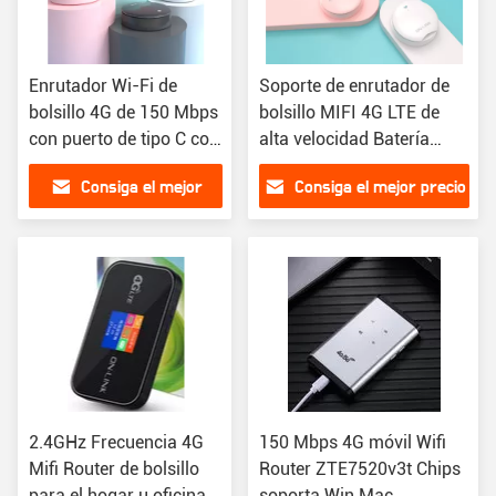
Enrutador Wi-Fi de
Soporte de enrutador de
bolsillo 4G de 150 Mbps
bolsillo MIFI 4G LTE de
con puerto de tipo C con
alta velocidad Batería
batería separable Mini
separable de 2100 mAh
Consiga el mejor
Consiga el mejor precio
UFO MIMO 2 * 2
Pedestal
precio
2.4GHz Frecuencia 4G
150 Mbps 4G móvil Wifi
Mifi Router de bolsillo
Router ZTE7520v3t Chips
para el hogar u oficina
soporta Win Mac