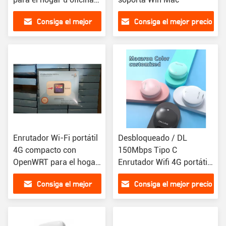
Servicio OEM / ODM
Consiga el mejor
Consiga el mejor precio
precio
Enrutador Wi-Fi portátil
Desbloqueado / DL
4G compacto con
150Mbps Tipo C
OpenWRT para el hogar
Enrutador Wifi 4G portátil
y la oficina
2100mAh Batería 8
Consiga el mejor
Consiga el mejor precio
usuarios
precio