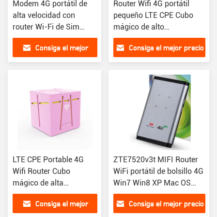
Modem 4G portátil de
Router Wifi 4G portátil
alta velocidad con
pequeño LTE CPE Cubo
router Wi-Fi de Sim
mágico de alto
Crad 300M con batería
rendimiento
Consiga el mejor
Consiga el mejor precio
de 2100mAH
precio
LTE CPE Portable 4G
ZTE7520v3t MIFI Router
Wifi Router Cubo
WiFi portátil de bolsillo 4G
mágico de alta
Win7 Win8 XP Mac OS
velocidad 3000mAh
VISTA Linux
Consiga el mejor
Consiga el mejor precio
Batería