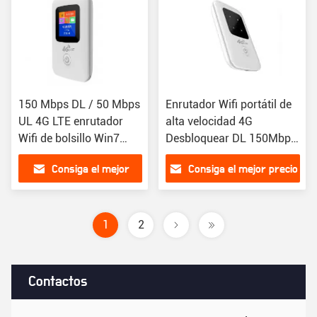
150 Mbps DL / 50 Mbps
Enrutador Wifi portátil de
UL 4G LTE enrutador
alta velocidad 4G
Wifi de bolsillo Win7
Desbloquear DL 150Mbps
Win8 WinXP MAC Vista
/ UL 50Mbps 6 horas 8
Consiga el mejor
Consiga el mejor precio
LINUX
usuarios
precio
1
2
Contactos