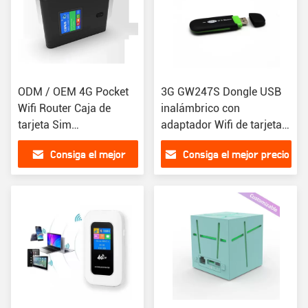
ODM / OEM 4G Pocket
3G GW247S Dongle USB
Wifi Router Caja de
inalámbrico con
tarjeta Sim
adaptador Wifi de tarjeta
Desbloqueada Mini Wifi
SIM Banda doble 2.4Ghz
Consiga el mejor
Consiga el mejor precio
portátil inalámbrico con
Mini Wifi público portátil
batería de 2100mAh 10
precio
usuarios Conectarse